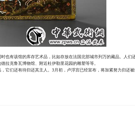
时也有该馆的库存艺术品，比如存放在法国北部城市列万的藏品。人们
的德拉克鲁瓦博物馆、附近杜伊勒里花园的雕塑等等。
它们还有待归还其主人。3月初，卢浮宫已经宣布，将加紧努力归还被