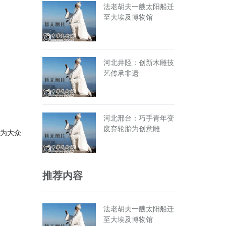
法老胡夫一艘太阳船迁
至大埃及博物馆
河北井陉：创新木雕技
艺传承非遗
河北邢台：巧手青年变
废弃轮胎为创意雕
地为大众
。
推荐内容
法老胡夫一艘太阳船迁
至大埃及博物馆