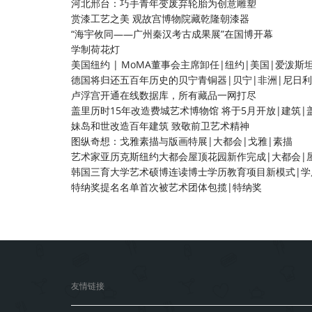
河北邢台：巧手青年变废弃轮胎为创意雕塑
赏漆工艺之美 观故宫博物院藏乾隆朝漆器
“海宇攸同——广州秦汉考古成果展”在国博开幕
学制荷花灯
美国纽约 | MoMA董事会主席卸任|纽约|美国|爱泼斯
德国将归还五百年历史的贝宁青铜器|贝宁|非洲|尼日
卢浮宫开通在线数据库，所有藏品一网打尽
盖里历时15年改造费城艺术博物馆 将于5月开放|建筑|
妹岛和世改造百年建筑 致敬前卫艺术精神
图纵奇想：戈雅素描与版画特展|大都会|戈雅|素描
艺术家亚历克斯纽约大都会屋顶花园新作完成|大都会|
韩国三育大学艺术硕博连读博士学历教育项目新模式|学
特纳奖提名名单首次被艺术团体包揽|特纳奖
友情链接