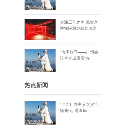
赏漆工艺之美 观故宫
博物院藏乾隆朝漆器
“海宇攸同——广州秦
汉考古成果展”在
热点新闻
“巴西粗野主义之父”门
德斯·达·洛查病