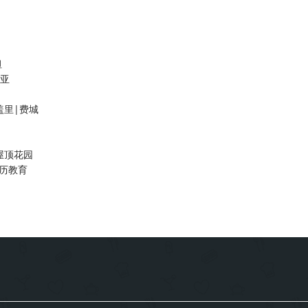
坦
利亚
盖里|费城
屋顶花园
历教育