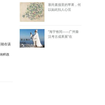
塞尚素描里的苹果，何
以如此扣人心弦
“海宇攸同——广州秦
汉考古成果展”在
还能在该
纳粹政