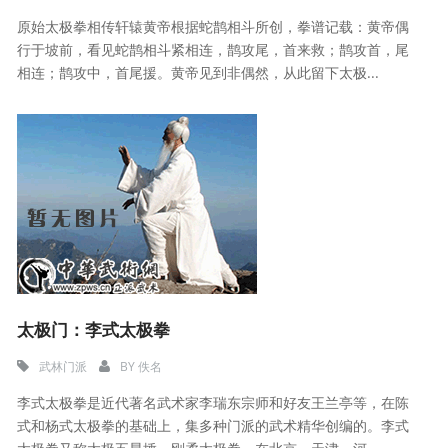
原始太极拳相传轩辕黄帝根据蛇鹊相斗所创，拳谱记载：黄帝偶
行于坡前，看见蛇鹊相斗紧相连，鹊攻尾，首来救；鹊攻首，尾
相连；鹊攻中，首尾援。黄帝见到非偶然，从此留下太极...
太极门：李式太极拳
武林门派
BY
佚名
李式太极拳是近代著名武术家李瑞东宗师和好友王兰亭等，在陈
式和杨式太极拳的基础上，集多种门派的武术精华创编的。李式