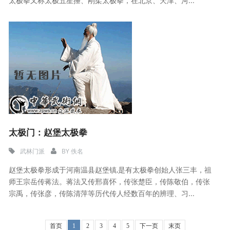
太极拳又称太极五星捶、刚柔太极拳，在北京、天津、河...
太极门：赵堡太极拳
武林门派
BY
佚名
赵堡太极拳形成于河南温县赵堡镇,是有太极拳创始人张三丰，祖
师王宗岳传蒋法。蒋法又传邢喜怀，传张楚臣，传陈敬伯，传张
宗禹，传张彦，传陈清萍等历代传人经数百年的辨理、习...
首页
1
2
3
4
5
下一页
末页