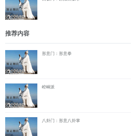
推荐内容
形意门：形意拳
崆峒派
八卦门：形意八卦掌