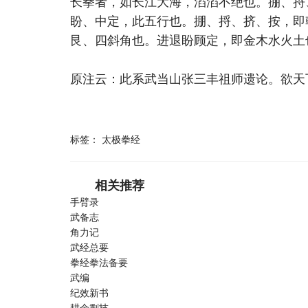
长拳者，如长江大海，滔滔不绝也。掤、捋
盼、中定，此五行也。掤、捋、挤、按，即
艮、四斜角也。进退盼顾定，即金木水火土
原注云：此系武当山张三丰祖师遗论。欲天
标签：
太极拳经
相关推荐
手臂录
武备志
角力记
武经总要
拳经拳法备要
武编
纪效新书
耕余剩技