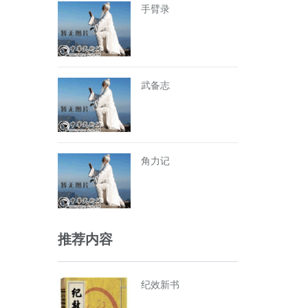
手臂录
武备志
角力记
推荐内容
纪效新书