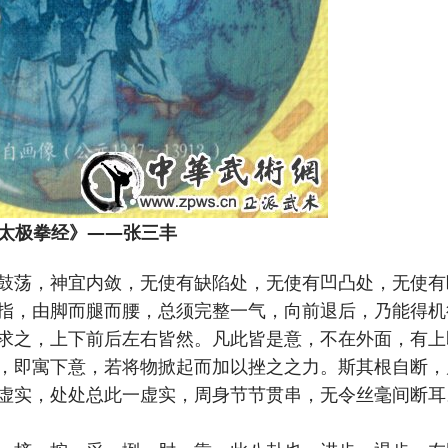
太极拳经》——张三丰
荡，神宜内敛，无使有缺陷处，无使有凹凸处，无使有
指，由脚而腿而腰，总须完整一气，向前退后，乃能得机
求之，上下前后左右皆然。凡此皆是意，不在外面，有上
，即寓下意，若将物掀起而加以挫之之力。斯其根自断，
虚实，处处总此一虚实，周身节节贯串，无令丝毫间断耳