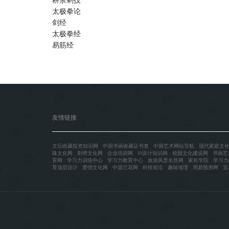
太极拳论
剑经
太极拳经
易筋经
友情链接
文玩收藏投资知识网
中国书画收藏证书查
中国艺术网站导航
现代家庭文
珠文化网
刺绣文化网
企业培训网
VI设计知识网
校园文化建设网
书画艺
育网
学习力训练中心
学习力教育中心
旅游风景名胜网
家长学院
学习力
育顶层设计
爱情文化网
中国兰花网
科技前沿
趣味地理
周易预测网
宝