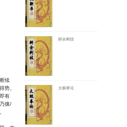
耕余剩技
断续
得势。
太极拳论
即有
乃攘/
。