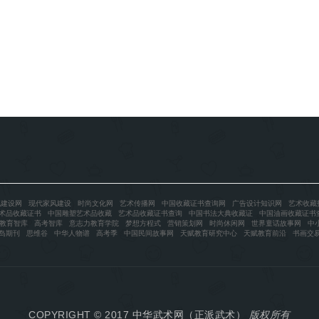
化建设网
现代家风建设
时尚文化网
艺术传播网
中国收藏证书查询网
广告设计知识网
艺术收藏
术品收藏证书
中国雕塑艺术品收藏
艺术品收藏证书查询
中国书法大典收藏证
中国油画收藏证书
教育智库
高考智库
意志力教育学院
梦想方程式
营销策划网
时尚休闲网
世界童话故事网
中
岛期刊
思维谷
中华人物谱
高考季
中国民间故事网
天赋教育研究中心
天赋教育前沿
书画交
COPYRIGHT © 2017
中华武术网（正派武术）
版权所有