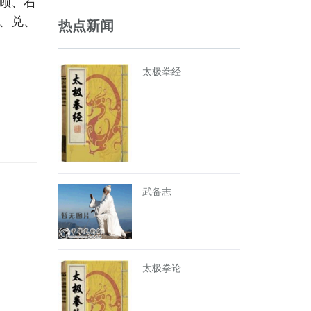
顾、右
、兑、
热点新闻
太极拳经
武备志
太极拳论