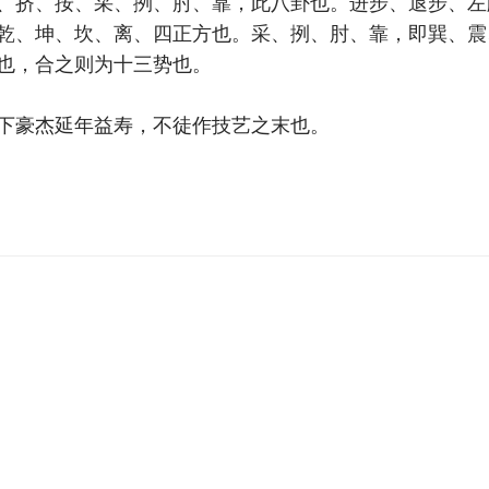
、挤、按、采、挒、肘、靠，此八卦也。进步、退步、左
乾、坤、坎、离、四正方也。采、挒、肘、靠，即巽、震
也，合之则为十三势也。
下豪杰延年益寿，不徒作技艺之末也。